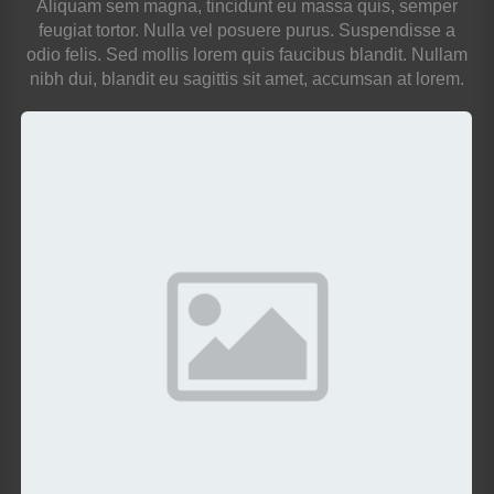
Aliquam sem magna, tincidunt eu massa quis, semper
feugiat tortor. Nulla vel posuere purus. Suspendisse a
odio felis. Sed mollis lorem quis faucibus blandit. Nullam
nibh dui, blandit eu sagittis sit amet, accumsan at lorem.