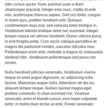
odio cursus auctor. Nunc pulvinar justo a diam
ullamcorper placerat. Integer eros nunc, mattis id ante
non, scelerisque rhoncus sapien. Sed orci tortor, congue
in lorem quis, porttitor hendrerit velit. Quisque
condimentum risus erat, sed vehicula tortor tristique in.
Vestibulum lobortis tristique dolor nec euismod. Integer
tempor massa vel ultrices hendrerit. Donec ultrices purus
in erat fringilla porta. Cum sociis natoque penatibus et
magnis dis parturient montes, nascetur ridiculus mus.
Pellentesque enim ante, molestie a magna id, malesuada
eleifend nibh. Vestibulum pellentesque sed purus nec
ornare.
Nulla hendrerit ultricies venenatis. Vestibulum viverra
neque sit amet augue dignissim, ac adipiscing nulla
lacinia. Maecenas augue nulla, bibendum vel dui eu,
aliquam tempor neque. Nullam laoreet magna eget
porttitor commodo. In vitae euismod nisl. Vivamus
venenatis, enim et blandit cursus, eros turpis vulputate
tortor, in mollis diam lectus at ante. Donec venenatis