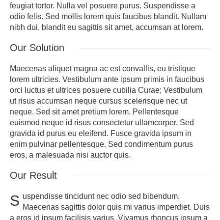
feugiat tortor. Nulla vel posuere purus. Suspendisse a
odio felis. Sed mollis lorem quis faucibus blandit. Nullam
nibh dui, blandit eu sagittis sit amet, accumsan at lorem.
Our
Solution
Maecenas aliquet magna ac est convallis, eu tristique
lorem ultricies. Vestibulum ante ipsum primis in faucibus
orci luctus et ultrices posuere cubilia Curae; Vestibulum
ut risus accumsan neque cursus scelerisque nec ut
neque. Sed sit amet pretium lorem. Pellentesque
euismod neque id risus consectetur ullamcorper. Sed
gravida id purus eu eleifend. Fusce gravida ipsum in
enim pulvinar pellentesque. Sed condimentum purus
eros, a malesuada nisi auctor quis.
Our
Result
uspendisse tincidunt nec odio sed bibendum.
S
Maecenas sagittis dolor quis mi varius imperdiet. Duis
a eros id ipsum facilisis varius. Vivamus rhoncus ipsum a